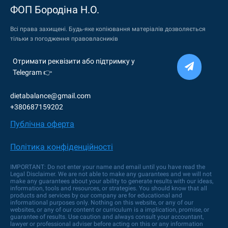
ФОП Бородiна Н.О.
Всі права захищені. Будь-яке копіювання матеріалів дозволяється
тільки з погодження правовласників
Отримати реквізити або підтримку у
Telegram 👉
dietabalance@gmail.com
+380687159202
Публiчна оферта
Політика конфіденційності
IMPORTANT: Do not enter your name and email until you have read the
Legal Disclaimer. We are not able to make any guarantees and we will not
make any guarantees about your ability to generate results with our ideas,
information, tools and resources, or strategies. You should know that all
products and services by our company are for educational and
informational purposes only. Nothing on this website, or any of our
websites, or any of our content or curriculum is a implication, promise, or
guarantee of results. Use caution and always consult your accountant,
lawyer or professional adviser before acting on this or any information