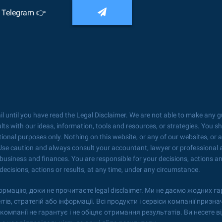
 Telegram 👉
until you have read the Legal Disclaimer. We are not able to make any 
lts with our ideas, information, tools and resources, or strategies. You s
nal purposes only. Nothing on this website, or any of our websites, or an
 Use caution and always consult your accountant, lawyer or professional a
 business and finances. You are responsible for your decisions, actions an
 decisions, actions or results, at any time, under any circumstance.
мацію, доки не прочитаєте legal disclaimer. Ми не даємо жодних га
в, стратегій або інформації. Всі продукти і сервіси компанії призна
омпанії не гарантує і не обіцяє отримання результатів. Ви несете від